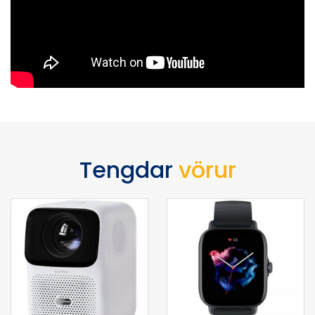
Tengdar
vörur