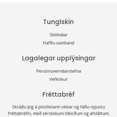
Tunglskin
Skilmálar
Hafðu samband
Lagalegar upplýsingar
Persónuverndarstefna
Vefkökur
Fréttabréf
Skráðu þig á póstlistann okkar og fáðu nýjustu
fréttabréfin, með sérstökum tilboðum og afsláttum.