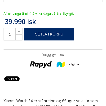
Afhendingartími: 4-5 virkir dagar. 3 ára ábyrgð.
39.990
isk
+
-
Örugg greiðsla:
Xiaomi Watch S4 er stílhreinn og öflugur snjallúr sem