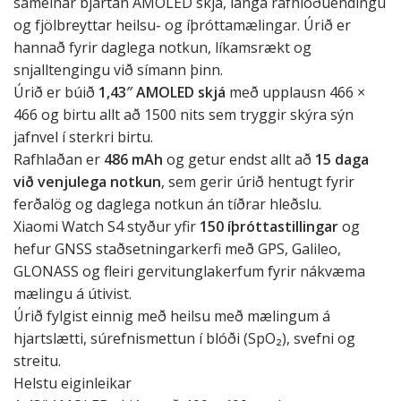
sameinar bjartan AMOLED skjá, langa rafhlöðuendingu
og fjölbreyttar heilsu- og íþróttamælingar. Úrið er
hannað fyrir daglega notkun, líkamsrækt og
snjalltengingu við símann þinn.
Úrið er búið
1,43″ AMOLED skjá
með upplausn 466 ×
466 og birtu allt að 1500 nits sem tryggir skýra sýn
jafnvel í sterkri birtu.
Rafhlaðan er
486 mAh
og getur endst allt að
15 daga
við venjulega notkun
, sem gerir úrið hentugt fyrir
ferðalög og daglega notkun án tíðrar hleðslu.
Xiaomi Watch S4 styður yfir
150 íþróttastillingar
og
hefur GNSS staðsetningarkerfi með GPS, Galileo,
GLONASS og fleiri gervitunglakerfum fyrir nákvæma
mælingu á útivist.
Úrið fylgist einnig með heilsu með mælingum á
hjartslætti, súrefnismettun í blóði (SpO₂), svefni og
streitu.
Helstu eiginleikar