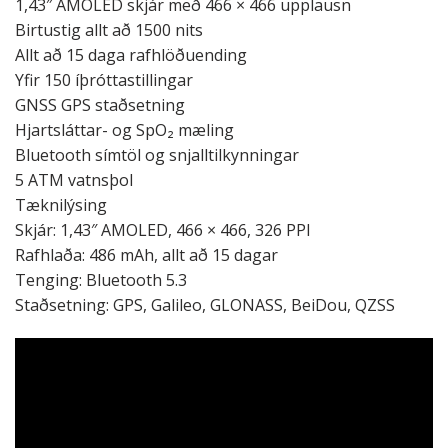
1,43″ AMOLED skjár með 466 × 466 upplausn
Birtustig allt að 1500 nits
Allt að 15 daga rafhlöðuending
Yfir 150 íþróttastillingar
GNSS GPS staðsetning
Hjartsláttar- og SpO₂ mæling
Bluetooth símtöl og snjalltilkynningar
5 ATM vatnsþol
Tæknilýsing
Skjár: 1,43″ AMOLED, 466 × 466, 326 PPI
Rafhlaða: 486 mAh, allt að 15 dagar
Tenging: Bluetooth 5.3
Staðsetning: GPS, Galileo, GLONASS, BeiDou, QZSS
Skynjarar: Hjartsláttur, SpO₂, gyroscope,
accelerometer, barometer
Vatnsþol: 5 ATM
Stýrikerfi: Xiaomi HyperOS