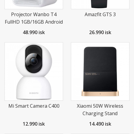
Projector Wanbo T4
Amazfit GTS 3
FullHD 1GB/16GB Android
9.0
48.990 isk
26.990 isk
Mi Smart Camera C400
Xiaomi 50W Wireless
Charging Stand
12.990 isk
14.490 isk